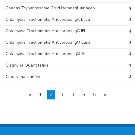
Chagas Trypanossoma Cruzi Hemoaglutinação
Chlamydia Trachomatis Anticorpos IgA Elisa
Chlamydia Trachomatis Anticorpos IgG IFI
Chlamydia Trachomatis Anticorpos IgM Elisa
Chlamydia Trachomatis Anticorpos IgM IFI
Cistinúria Quantitativa
Citograma Urinário
«
1
2
3
4
5
6
»