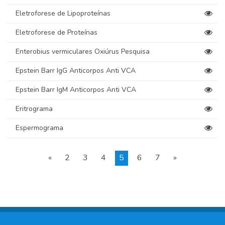
Eletroforese de Lipoproteínas
Eletroforese de Proteínas
Enterobius vermiculares Oxiúrus Pesquisa
Epstein Barr IgG Anticorpos Anti VCA
Epstein Barr IgM Anticorpos Anti VCA
Eritrograma
Espermograma
«
2
3
4
5
6
7
»