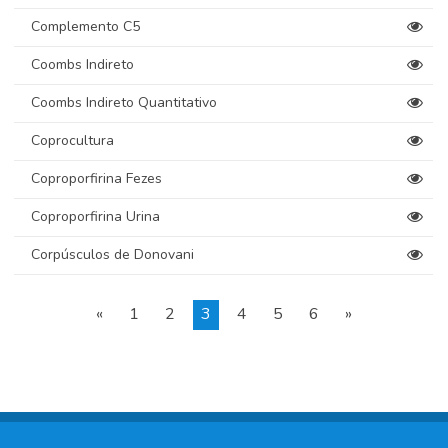
Complemento C5
Coombs Indireto
Coombs Indireto Quantitativo
Coprocultura
Coproporfirina Fezes
Coproporfirina Urina
Corpúsculos de Donovani
«
1
2
3
4
5
6
»