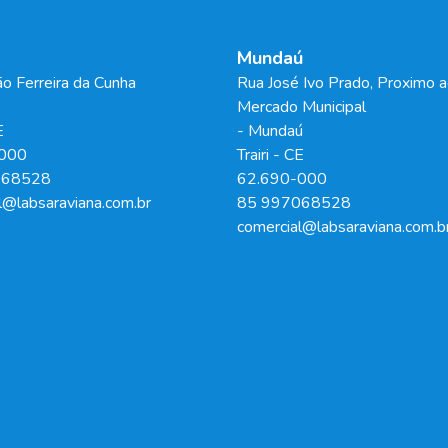
Mundaú
o Ferreira da Cunha
Rua José Ivo Prado, Proximo 
Mercado Municipal
E
- Mundaú
000
Trairi
-
CE
068528
62.690-000
l@labsaraviana.com.br
85 997068528
comercial@labsaraviana.com.b