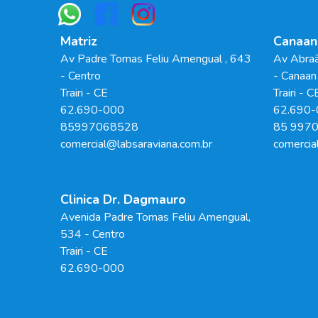
Matriz
Canaan
Av Padre Tomas Feliu Amengual
, 643
Av Abraã
- Centro
- Canaan
Trairi
-
CE
Trairi
-
C
62.690-000
62.690-
85997068528
85 997
comercial@labsaraviana.com.br
comercia
Clinica Dr. Dagmauro
Avenida Padre Tomas Feliu Amengual
,
534
- Centro
Trairi
-
CE
62.690-000