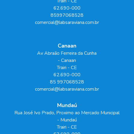
Trairi
-
CE
62.690-000
85997068528
comercial@labsaraviana.com.br
Canaan
Av Abraão Ferreira da Cunha
- Canaan
Trairi
-
CE
62.690-000
85 997068528
comercial@labsaraviana.com.br
Mundaú
Rua José Ivo Prado, Proximo ao Mercado Municipal
- Mundaú
Trairi
-
CE