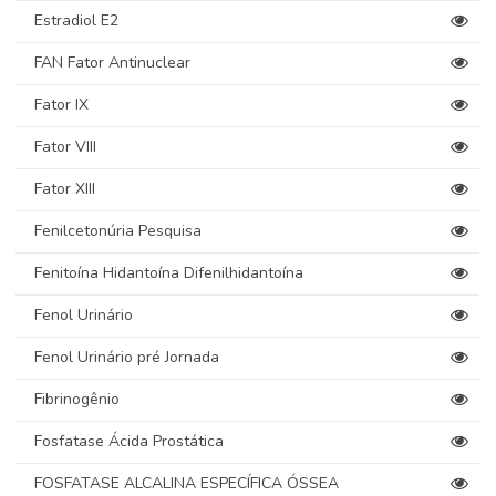
Estradiol E2
FAN Fator Antinuclear
Fator IX
Fator VIII
Fator XIII
Fenilcetonúria Pesquisa
Fenitoína Hidantoína Difenilhidantoína
Fenol Urinário
Fenol Urinário pré Jornada
Fibrinogênio
Fosfatase Ácida Prostática
FOSFATASE ALCALINA ESPECÍFICA ÓSSEA